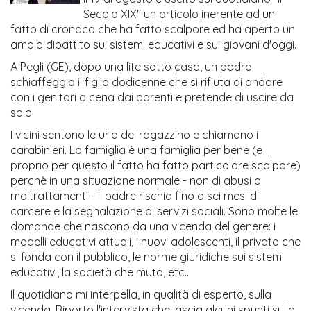
Secolo XIX" un articolo inerente ad un
fatto di cronaca che ha fatto scalpore ed ha aperto un
ampio dibattito sui sistemi educativi e sui giovani d'oggi.
A Pegli (GE), dopo una lite sotto casa, un padre
schiaffeggia il figlio dodicenne che si rifiuta di andare
con i genitori a cena dai parenti e pretende di uscire da
solo.
I vicini sentono le urla del ragazzino e chiamano i
carabinieri. La famiglia è una famiglia per bene (e
proprio per questo il fatto ha fatto particolare scalpore)
perchè in una situazione normale - non di abusi o
maltrattamenti - il padre rischia fino a sei mesi di
carcere e la segnalazione ai servizi sociali. Sono molte le
domande che nascono da una vicenda del genere: i
modelli educativi attuali, i nuovi adolescenti, il privato che
si fonda con il pubblico, le norme giuridiche sui sistemi
educativi, la società che muta, etc..
Il quotidiano mi interpella, in qualità di esperto, sulla
vicenda. Riporto l'intervista che lascia alcuni spunti sulla