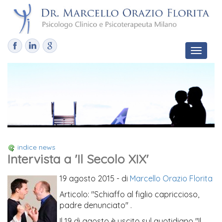
Toggle
navigat
indice news
Intervista a 'Il Secolo XIX'
19 agosto 2015
- di
Marcello Orazio Florita
Articolo: "Schiaffo al figlio capriccioso,
padre denunciato" .
Il 19 di agosto è uscito sul quotidiano "Il